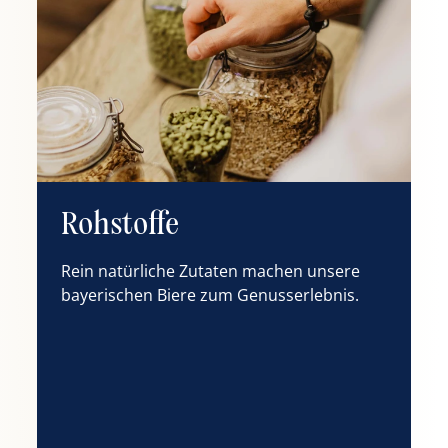
Rohstoffe
Rein natürliche Zutaten machen unsere
bayerischen Biere zum Genusserlebnis.
B
U
b
T