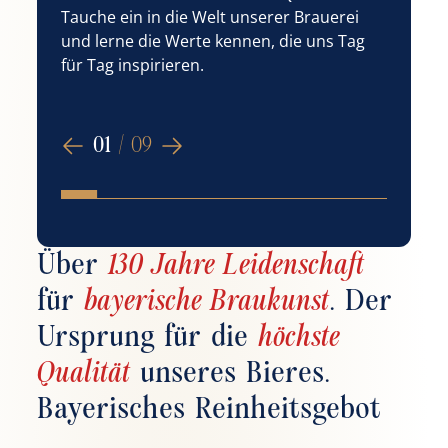
u
Tauche ein in die Welt unserer Brauerei
L
und lerne die Werte kennen, die uns Tag
für Tag inspirieren.
01
/
09
Über
130 Jahre Leidenschaft
für
bayerische Braukunst
.
Der
Ursprung für die
höchste
Qualität
unseres Bieres.
Bayerisches Reinheitsgebot