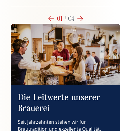
01
/
04
Die Leitwerte unserer
Brauerei
Seit Jahrzehnten stehen wir für
W
Brautradition und exzellente Qualität.