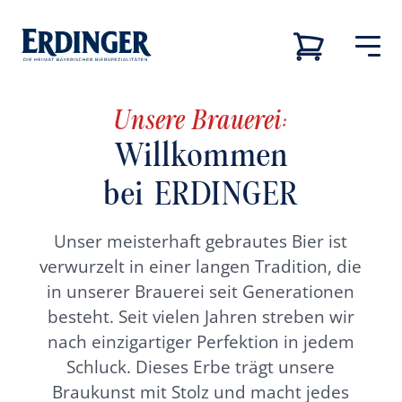
Unsere Brauerei:
Zurück
Zurück
Zurück
Zurück
Willkommen
Unsere Marken
bei ERDINGER
Unsere Marken
Unsere Brauerei
Karriere
Unsere Brauerei
Unsere Brauerei
Karriere
Unser meisterhaft gebrautes Bier ist
verwurzelt in einer langen Tradition, die
Brauereiführung
Ausbildungsberufe
in unserer Brauerei seit Generationen
Unsere Biere
besteht. Seit vielen Jahren streben wir
Nachhaltigkeit
Stellenangebote
nach einzigartiger Perfektion in jedem
Schluck. Dieses Erbe trägt unsere
Karriere
Braukunst mit Stolz und macht jedes