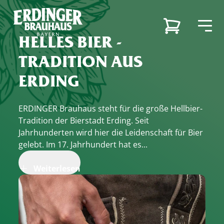
HELLES BIER -
TRADITION AUS
ERDING
Zurück
Zurück
Zurück
Zurück
Unsere Marken
ERDINGER Brauhaus steht für die große Hellbier-
Unsere Marken
Unsere Brauerei
Karriere
Tradition der Bierstadt Erding. Seit
Unsere Brauerei
Unsere Brauerei
Karriere
Jahrhunderten wird hier die Leidenschaft für Bier
gelebt. Im 17. Jahrhundert hat es...
Brauereiführung
Ausbildungsberufe
Unsere Biere
Weiterlesen
Nachhaltigkeit
Stellenangebote
Karriere