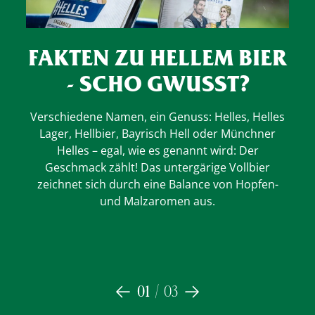
FAKTEN ZU
HELLEM BIER
- SCHO GWUSST?
W
B
Verschiedene Namen, ein Genuss: Helles, Helles
Lager, Hellbier, Bayrisch Hell oder Münchner
Helles – egal, wie es genannt wird: Der
S
Geschmack zählt! Das untergärige Vollbier
ei
zeichnet sich durch eine Balance von Hopfen-
b
und Malzaromen aus.
Ang
spr
01
/
03