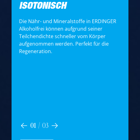
ISOTONISCH
Die Nähr- und Mineralstoffe in ERDINGER
Alkoholfrei können aufgrund seiner
Teilchendichte schneller vom Körper
D
aufgenommen werden. Perfekt für die
e
Regeneration.
(
V
B
E
V
u
z
I
01
/
03