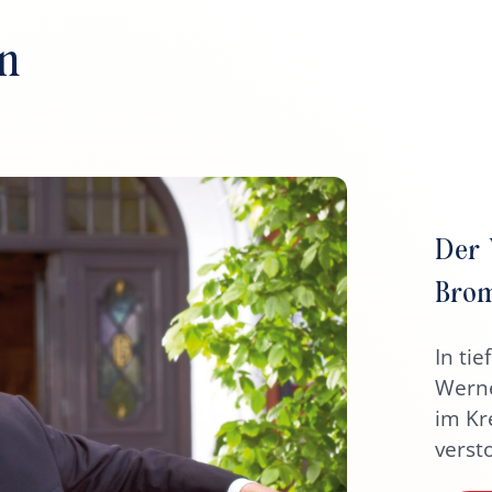
Nachhaltigkei
Stellenangeb
n
Der 
Bro
In ti
Werne
im Kr
versto