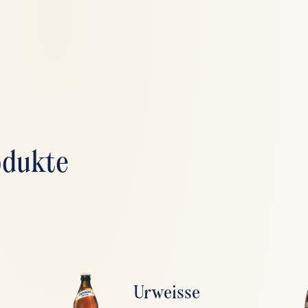
odukte
Urweisse