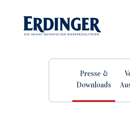
Presse &
V
Downloads
Au
Die Heimat
Besuche uns
Wo
Traditio
bayerischer
in unserer
Innovation
Ha
Bierspezialit