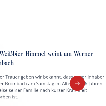
t
ote
Weißbier-Himmel weint um Werner
mbach
efer Trauer geben wir bekannt, dass unser Inhaber
r Brombach am Samstag im Alter von 86 Jahren
eise seiner Familie nach kurzer Krankheit
rben ist.