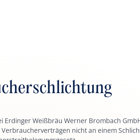
Unsere Braue
Karriere
cherschlichtung
n
und
Brauereiführ
Ausbildungsb
ei Erdinger Weißbräu Werner Brombach GmbH b
nd in
us Verbraucherverträgen nicht an einem Schlic
äten
erstreitbelegungsgesetz.