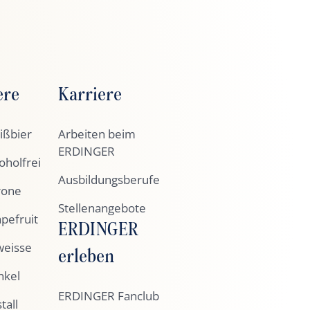
ere
Karriere
ßbier
Arbeiten beim
ERDINGER
holfrei
Ausbildungsberufe
rone
Stellenangebote
pefruit
ERDINGER
eisse
erleben
nkel
ERDINGER Fanclub
tall