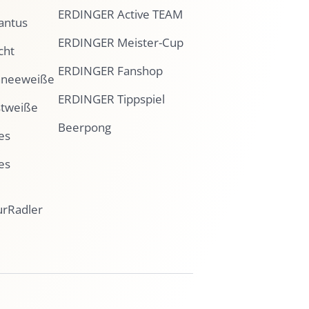
ERDINGER Active TEAM
antus
ERDINGER Meister-Cup
cht
ERDINGER Fanshop
hneeweiße
ERDINGER Tippspiel
tweiße
Beerpong
es
es
urRadler