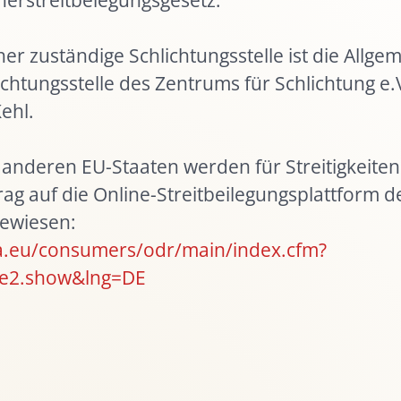
Nachhaltigkei
Stellenangeb
er zuständige Schlichtungsstelle ist die Allge
chtungsstelle des Zentrums für Schlichtung e.V
ehl.
anderen EU-Staaten werden für Streitigkeite
ag auf die Online-Streitbeilegungsplattform 
ewiesen:
pa.eu/consumers/odr/main/index.cfm?
e2.show&lng=DE