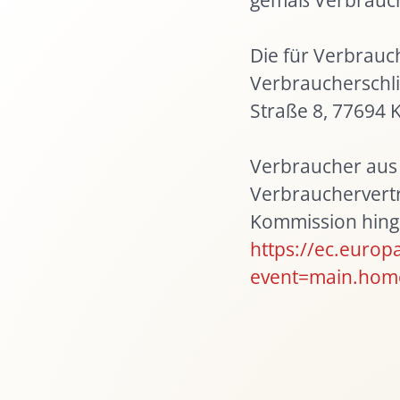
Brauerei
Hand gehen
!
Die für Verbrauch
Verbraucherschli
Straße 8, 77694 K
Verbraucher aus 
Verbrauchervertr
Kommission hing
https://ec.euro
event=main.hom