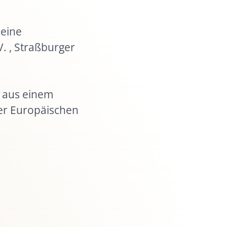
t
ote
meine
. , Straßburger
n aus einem
der Europäischen