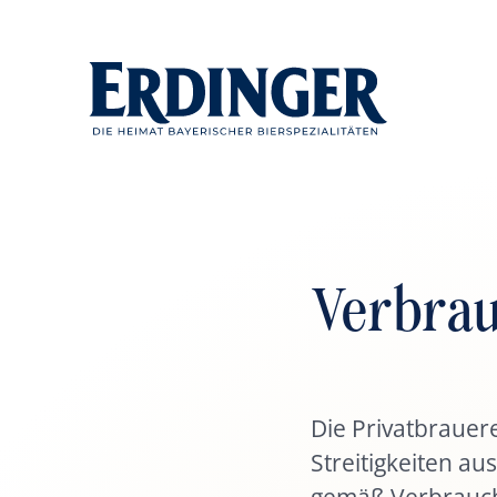
Verbrau
Die Heimat
Besuche uns
Wo
Traditio
bayerischer
Die Privatbrauer
in unserer
Innovation
Ha
Streitigkeiten a
Bierspezialit
gemäß Verbrauch