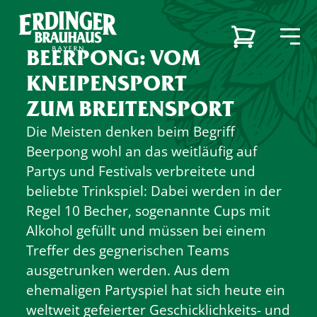
BEERPONG: VOM
KNEIPENSPORT
ZUM BREITENSPORT
Zurück
Zurück
Zurück
Zurück
Unsere Marken
Die Meisten denken beim Begriff
Beerpong wohl an das weitläufig auf
Unsere Marken
Unsere Brauerei
Karriere
Partys und Festivals verbreitete und
Unsere Brauerei
Unsere Brauerei
Karriere
beliebte Trinkspiel: Dabei werden in der
Regel 10 Becher, sogenannte Cups mit
Brauereiführung
Ausbildungsberufe
Alkohol gefüllt und müssen bei einem
Unsere Biere
Treffer des gegnerischen Teams
Nachhaltigkeit
Stellenangebote
ausgetrunken werden. Aus dem
ehemaligen Partyspiel hat sich heute ein
Karriere
weltweit gefeierter Geschicklichkeits- und