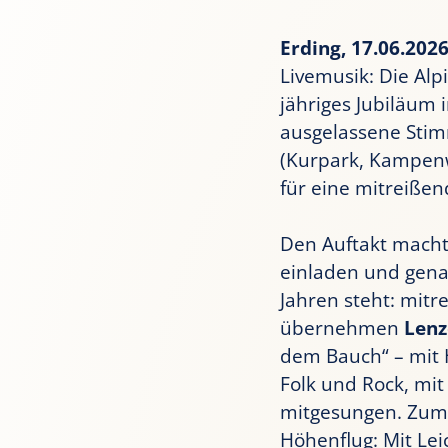
Erding, 17.06.202
Livemusik: Die Alp
jähriges Jubiläum 
ausgelassene Sti
(Kurpark, Kampen
für eine mitreiße
Den Auftakt macht
einladen und genau
Jahren steht: mit
übernehmen
Lenz
dem Bauch“ – mit 
Folk und Rock, mit
mitgesungen. Zum
Höhenflug: Mit Lei