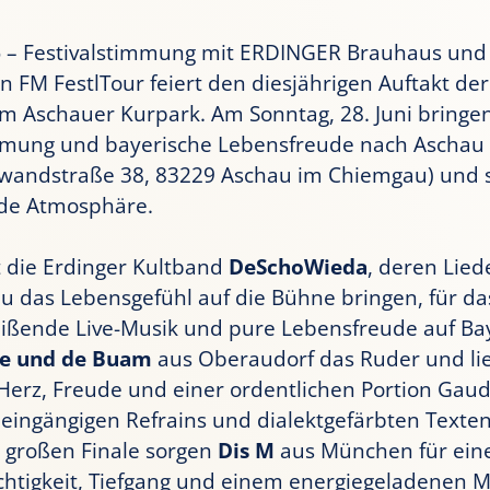
6
– Festivalstimmung mit ERDINGER Brauhaus und 
in FM FestlTour feiert den diesjährigen Auftakt der
im Aschauer Kurpark. Am Sonntag, 28. Juni bringe
mmung und bayerische Lebensfreude nach Aschau
wandstraße 38, 83229 Aschau im Chiemgau) und 
nde Atmosphäre.
 die Erdinger Kultband
DeSchoWieda
, deren Lie
 das Lebensgefühl auf die Bühne bringen, für das
reißende Live-Musik und pure Lebensfreude auf Ba
e und de Buam
aus Oberaudorf das Ruder und lie
Herz, Freude und einer ordentlichen Portion Gaud
 eingängigen Refrains und dialektgefärbten Texten
 großen Finale sorgen
Dis M
aus München für ein
chtigkeit, Tiefgang und einem energiegeladenen M