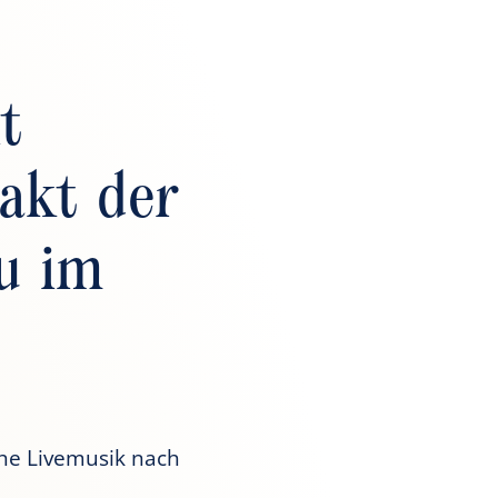
t
akt der
u im
che Livemusik nach