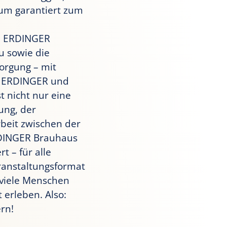
kum garantiert zum
em ERDINGER
u sowie die
orgung – mit
n ERDINGER und
t nicht nur eine
ung, der
beit zwischen der
RDINGER Brauhaus
 – für alle
eranstaltungsformat
 viele Menschen
erleben. Also:
rn!