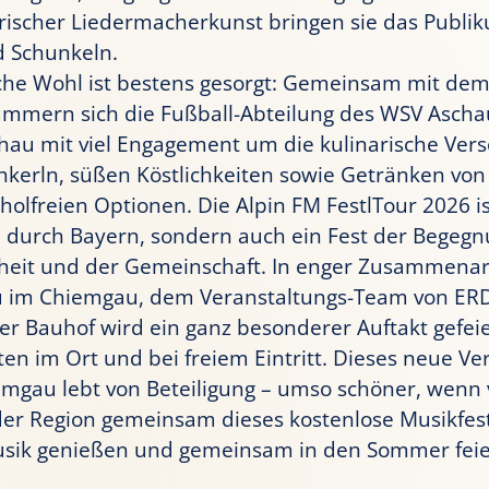
rischer Liedermacherkunst bringen sie das Publi
d Schunkeln.
liche Wohl ist bestens gesorgt: Gemeinsam mit d
mern sich die Fußball-Abteilung des WSV Ascha
hau mit viel Engagement um die kulinarische Vers
kerln, süßen Köstlichkeiten sowie Getränken vo
holfreien Optionen. Die Alpin FM FestlTour 2026 is
e durch Bayern, sondern auch ein Fest der Begegn
eit und der Gemeinschaft. In enger Zusammenar
au im Chiemgau, dem Veranstaltungs-Team von E
 Bauhof wird ein ganz besonderer Auftakt gefeiert
en im Ort und bei freiem Eintritt. Dieses neue V
emgau lebt von Beteiligung – umso schöner, wenn
er Region gemeinsam dieses kostenlose Musikfest 
usik genießen und gemeinsam in den Sommer feie