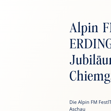
Alpin F
ERDING
Jubilä
Chiemg
Die Alpin FM Festl
Aschau