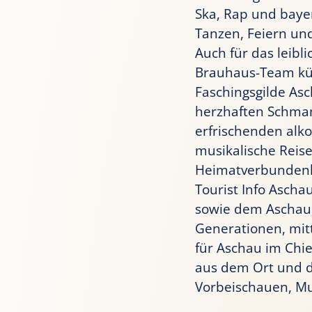
Ska, Rap und baye
Tanzen, Feiern un
Auch für das leib
Brauhaus-Team küm
Faschingsgilde Asc
herzhaften Schman
erfrischenden alko
musikalische Reis
Heimatverbundenh
Tourist Info Asch
sowie dem Aschauer
Generationen, mitt
für Aschau im Chi
aus dem Ort und d
Vorbeischauen, M