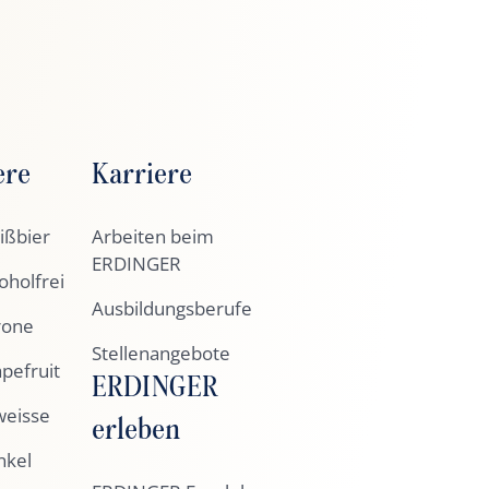
ere
Karriere
ßbier
Arbeiten beim
ERDINGER
holfrei
Ausbildungsberufe
rone
Stellenangebote
pefruit
ERDINGER
eisse
erleben
nkel